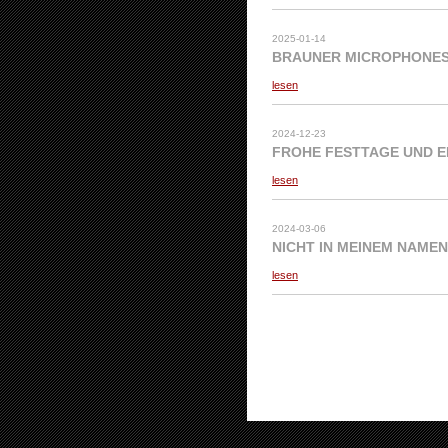
2025-01-14
BRAUNER MICROPHONES 
lesen
2024-12-23
FROHE FESTTAGE UND E
lesen
2024-03-06
NICHT IN MEINEM NAMEN
lesen