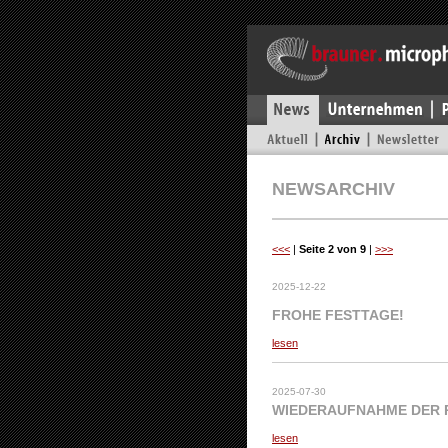
NEWSARCHIV
<<<
|
Seite 2 von 9
|
>>>
2025-12-22
FROHE FESTTAGE!
lesen
2025-07-30
WIEDERAUFNAHME DER 
lesen