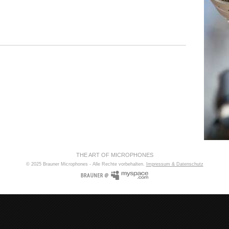
THE ART OF MICROPHONES
© 2025 Brauner Microphones - Alle Rechte vorbehalten.
Impressum & Datenschutz