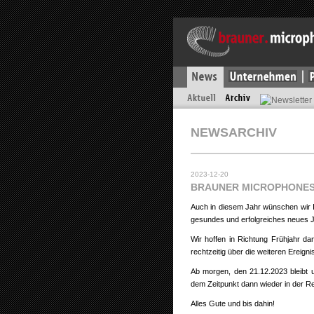
NEWSARCHIV
2023-12-20
BRAUNER MICROPHONES
Auch in diesem Jahr wünschen wir I
gesundes und erfolgreiches neues 
Wir hoffen in Richtung Frühjahr d
rechtzeitig über die weiteren Ereigni
Ab morgen, den 21.12.2023 bleibt 
dem Zeitpunkt dann wieder in der Re
Alles Gute und bis dahin!