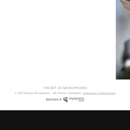
THE ART OF MICROPHONES
© 2025 Brauner Microphones - Alle Rechte vorbehalten.
Impressum & Datenschutz